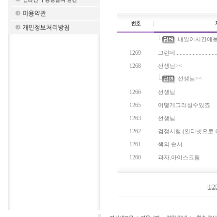
내일이시간에올게요
1269
그런데.............................
1268
선생님><
선생님><
1266
선생님
1265
어떻게그러실수있죠
1263
선생님.
1262
검정시험 (인터넷으로 하
1261
책의 순서
1260
과자,아이스크림
|
1
|
2
|