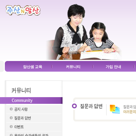
암산셈 교육
커뮤니티
가입 안내