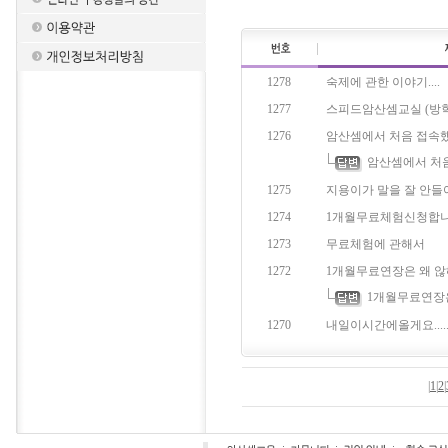
1278
숙제에 관한 이야기....
1277
스피드암산셈교실 (방학
1276
암산셈에서 처음 접속했을
암산셈에서 처음 
1275
지용이가 말을 잘 안들
1274
1개월무료체험신청합니
1273
무료체험에 관해서
1272
1개월무료연장은 왜 않해
1개월무료연장은
1270
내일이시간에올게요....
|
1
|
2
|