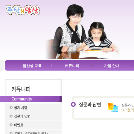
암산셈 교육
커뮤니티
가입 안내