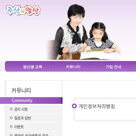
암산셈 교육
커뮤니티
가입 안내