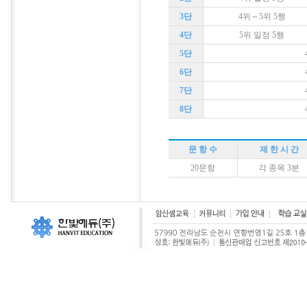
3단
4위～5위 5행
4단
5위 일정 5행
5단
6단
7단
8단
문 항 수
제 한 시 간
20문항
각 종목 3분