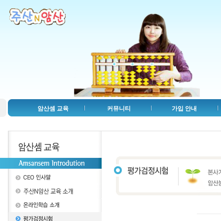
암산셈 교육
커뮤니티
가입 안내