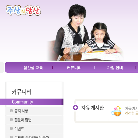
암산셈 교육
커뮤니티
가입 안내