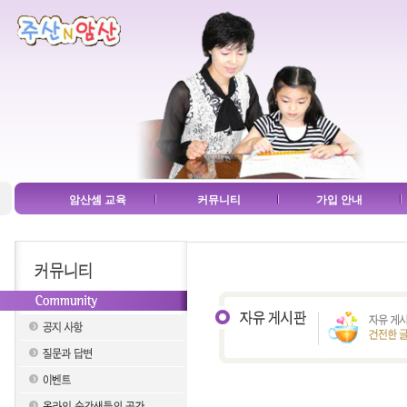
암산셈 교육
커뮤니티
가입 안내