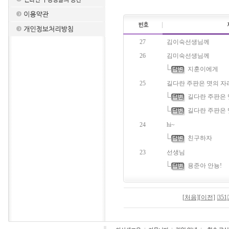
27
김이숙선생님께
26
김미숙선생님께
지훈이에게
25
길다란 주판은 몃의 자리 
길다란 주판은 몃
길다란 주판은 몃
24
hi~
친구하자
23
선생님
용준아 안뇽!
[처음]
[이전]
|
351
|