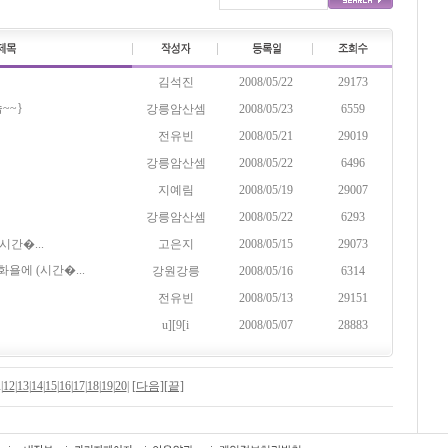
김석진
2008/05/22
29173
~~}
강릉암산셈
2008/05/23
6559
전유빈
2008/05/21
29019
강릉암산셈
2008/05/22
6496
지예림
2008/05/19
29007
강릉암산셈
2008/05/22
6293
시간�...
고은지
2008/05/15
29073
욜에 (시간�...
강원강릉
2008/05/16
6314
전유빈
2008/05/13
29151
u][9[i
2008/05/07
28883
1
|
12
|
13
|
14
|
15
|
16
|
17
|
18
|
19
|
20
|
[다음]
[끝]