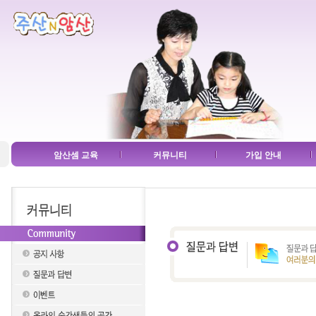
암산셈 교육
커뮤니티
가입 안내