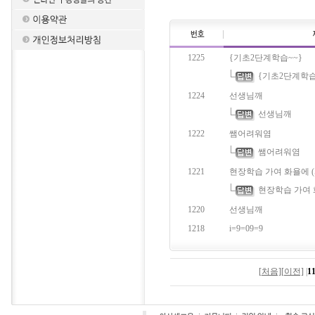
1225
{기초2단계학습~~}
{기초2단계학습
1224
선생님깨
선생님깨
1222
쌤어려워염
쌤어려워염
1221
현장학습 가여 화욜에 (
현장학습 가여 화
1220
선생님깨
1218
i=9=09=9
[처음]
[이전]
|
1