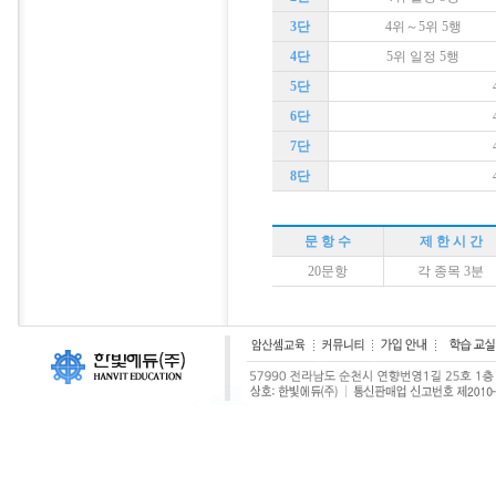
3단
4위～5위 5행
4단
5위 일정 5행
5단
6단
7단
8단
문 항 수
제 한 시 간
20문항
각 종목 3분