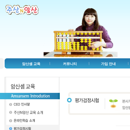
암산셈 교육
커뮤니티
가입 안내