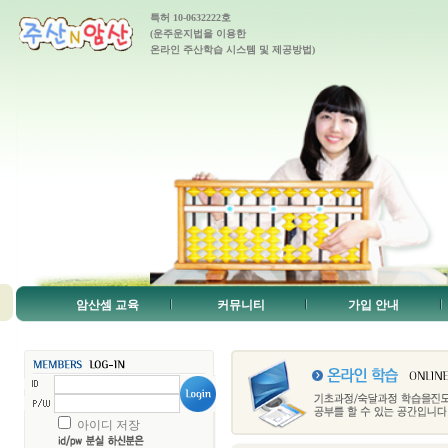
특허 10-0632222호
(운주운지법을 이용한
온라인 주산학습 시스템 및 제공방법)
암산셈 교육
커뮤니티
가입 안내
아이디 저장