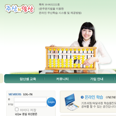
특허 10-0632222호
(운주운지법을 이용한
온라인 주산학습 시스템 및 제공방법)
암산셈 교육
커뮤니티
가입 안내
아이디 저장