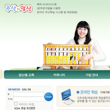
특허 10-0632222호
(운주운지법을 이용한
온라인 주산학습 시스템 및 제공방법)
암산셈 교육
커뮤니티
가입 안내
아이디 저장