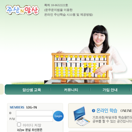
특허 10-0632222호
(운주운지법을 이용한
온라인 주산학습 시스템 및 제공방법)
암산셈 교육
커뮤니티
가입 안내
아이디 저장