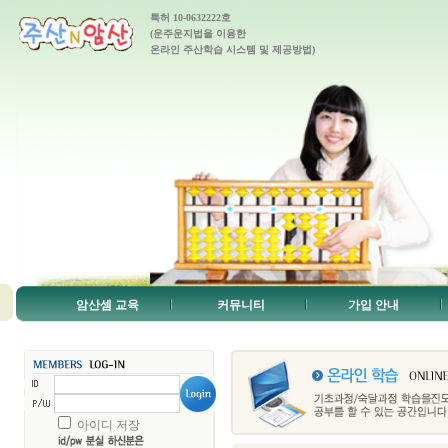
특허 10-0632222호
(운주운지법을 이용한
온라인 주산학습 시스템 및 제공방법)
암산셈 교육
커뮤니티
가입 안내
아이디 저장